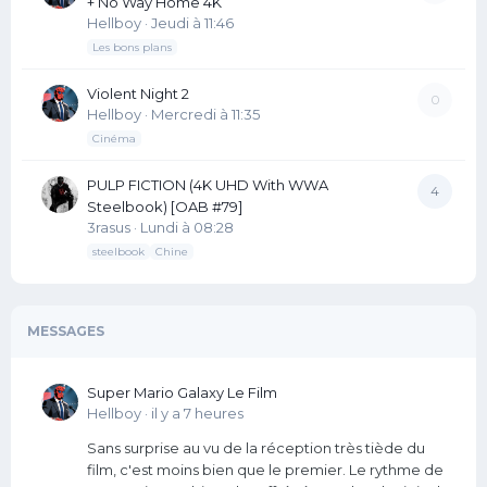
+ No Way Home 4K
Hellboy
·
Jeudi à 11:46
Les bons plans
Violent Night 2
0
Hellboy
·
Mercredi à 11:35
Cinéma
PULP FICTION (4K UHD With WWA
4
Steelbook) [OAB #79]
3rasus
·
Lundi à 08:28
steelbook
Chine
MESSAGES
Super Mario Galaxy Le Film
Hellboy
·
il y a 7 heures
Sans surprise au vu de la réception très tiède du
film, c'est moins bien que le premier. Le rythme de