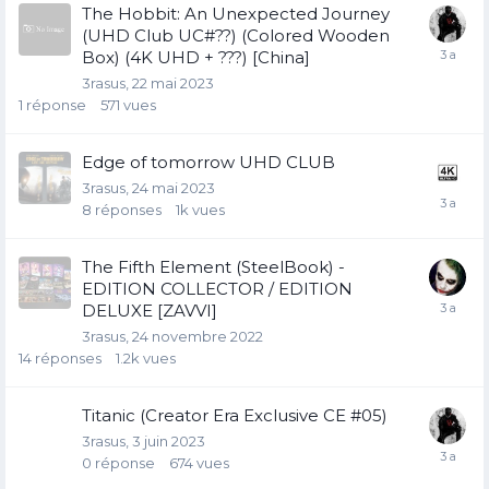
The Hobbit: An Unexpected Journey
(UHD Club UC#??) (Colored Wooden
Box) (4K UHD + ???) [China]
3rasus
22 mai 2023
1
réponse
571
vues
Edge of tomorrow UHD CLUB
3rasus
24 mai 2023
8
réponses
1k
vues
The Fifth Element (SteelBook) -
EDITION COLLECTOR / EDITION
DELUXE [ZAVVI]
3rasus
24 novembre 2022
14
réponses
1.2k
vues
Titanic (Creator Era Exclusive CE #05)
3rasus
3 juin 2023
0
réponse
674
vues