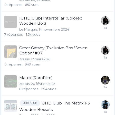
0
réponse
657
vues
[UHD Club] Interstellar (Colored
Wooden Box)
Le Marquis
14 novembre 2024
7
réponses
1.5k
vues
Great Gatsby [Exclusive Box "Seven
Edition" #07]
3rasus
17 mars 2025
0
réponse
949
vues
Matrix [RaroFilm]
3rasus
20 février 2025
8
réponses
694
vues
UHD Club The Matrix 1-3
UHD CLUB
Wooden Boxsets