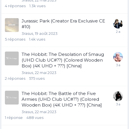
4
réponses
1.3k
vues
Jurassic Park (Creator Era Exclusive CE
#10)
3rasus
19 août 2023
5
réponses
1.4k
vues
The Hobbit: The Desolation of Smaug
(UHD Club UC#??) (Colored Wooden
Box) (4K UHD + ???) [China]
3rasus
22 mai 2023
2
réponses
575
vues
The Hobbit: The Battle of the Five
Armies (UHD Club UC#??) (Colored
Wooden Box) (4K UHD + ???) [China]
3rasus
22 mai 2023
1
réponse
488
vues