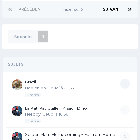
PRÉCÉDENT
Page 1 sur 5
SUIVANT
Abonnés
1
SUJETS
Brazil
1
Naolonlon
·
Jeudi à 22:53
Cinéma
La Pat’ Patrouille : Mission Dino
0
Hellboy
·
Jeudi à 16:56
Cinéma
Spider-Man : Homecoming + Far from Home
0