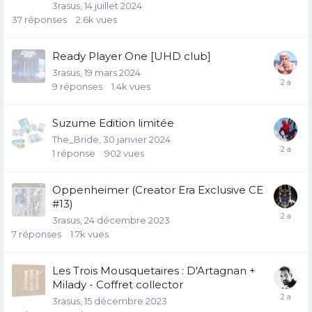
3rasus
14 juillet 2024
37
réponses
2.6k
vues
Ready Player One [UHD club]
3rasus
19 mars 2024
9
réponses
1.4k
vues
Suzume Edition limitée
The_Bride
30 janvier 2024
1
réponse
902
vues
Oppenheimer (Creator Era Exclusive CE
#13)
3rasus
24 décembre 2023
7
réponses
1.7k
vues
Les Trois Mousquetaires : D'Artagnan +
Milady - Coffret collector
3rasus
15 décembre 2023