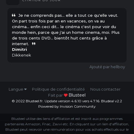
CITATION
DU JOUR
Je ne comprends pas... elle a tout ce qu'elle veut.
On part trois fois par an en vacances, on va au
cinéma... enfin ceci dit... le cinéma c'est pour voir du
monde hein, parce que j'ai un home cinema, moi. Plus
de trois cents DVD... bientôt huit cents grâce à
internet.
Dimitri
Dikkenek
hellboy
Langue
Politique de confidentialité
Nous contacter
Blusteel
Fait par
© 2022 Blusteel.fr. Update version 4.6.10 vers 4.7.16. Bludeal v2.2
Powered by Invision Community
Blusteel utilise des liens d'affiliation et est inscrit aux programmes
partenaires Amazon, Fnac, Zavvi etc. En cliquant sur un lien d'affiliation,
Blusteel peut recevoir une rémunération pour vos achats effectués sur le