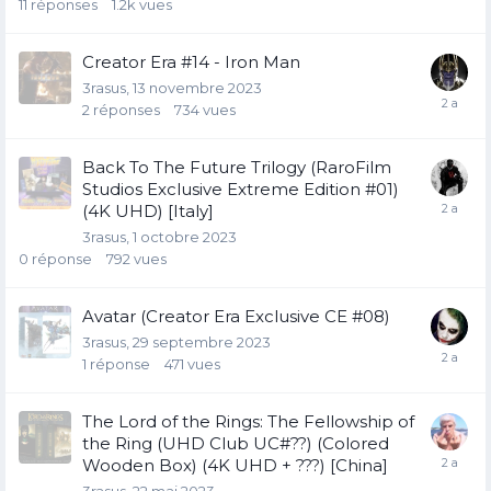
11
réponses
1.2k
vues
Creator Era #14 - Iron Man
3rasus
13 novembre 2023
2
réponses
734
vues
Back To The Future Trilogy (RaroFilm
Studios Exclusive Extreme Edition #01)
(4K UHD) [Italy]
3rasus
1 octobre 2023
0
réponse
792
vues
Avatar (Creator Era Exclusive CE #08)
3rasus
29 septembre 2023
1
réponse
471
vues
The Lord of the Rings: The Fellowship of
the Ring (UHD Club UC#??) (Colored
Wooden Box) (4K UHD + ???) [China]
3rasus
22 mai 2023