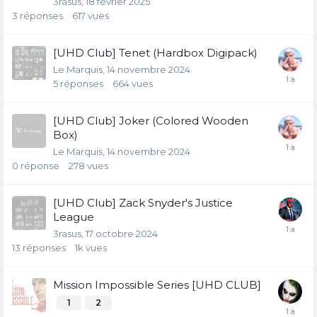
3rasus
18 février 2025
3
réponses
617
vues
[UHD Club] Tenet (Hardbox Digipack)
Le Marquis
14 novembre 2024
5
réponses
664
vues
[UHD Club] Joker (Colored Wooden
Box)
Le Marquis
14 novembre 2024
0
réponse
278
vues
[UHD Club] Zack Snyder's Justice
League
3rasus
17 octobre 2024
13
réponses
1k
vues
Mission Impossible Series [UHD CLUB]
1
2