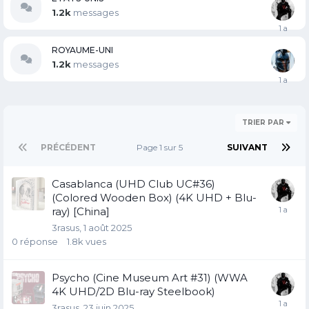
1.2k
messages
ROYAUME-UNI
1.2k
messages
TRIER PAR
PRÉCÉDENT
Page 1 sur 5
SUIVANT
Casablanca (UHD Club UC#36)
(Colored Wooden Box) (4K UHD + Blu-
ray) [China]
3rasus
1 août 2025
0
réponse
1.8k
vues
Psycho (Cine Museum Art #31) (WWA
4K UHD/2D Blu-ray Steelbook)
3rasus
23 juin 2025