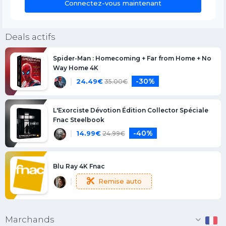
Connectez-vous maintenant
Deals actifs
Spider-Man : Homecoming + Far from Home + No
Way Home 4K
-30%
24.49
€
35.00
€
L'Exorciste Dévotion Édition Collector Spéciale
Fnac Steelbook
-40%
14.99
€
24.99
€
Blu Ray 4K Fnac
Remise auto
Marchands