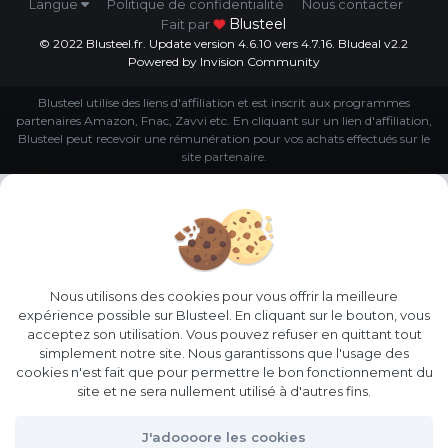
Langue
Politique de confidentialité
Nous contacter
Blusteel
Fait par
© 2022 Blusteel.fr. Update version 4.6.10 vers 4.7.16. Bludeal v2.2
Powered by Invision Community
Blusteel utilise des liens d'affiliation et est inscrit aux programmes
partenaires Amazon, Fnac, Zavvi etc. En cliquant sur un lien d'affiliation,
Blusteel peut recevoir une rémunération pour vos achats effectués sur le
site partenaire.
Nous utilisons des cookies pour vous offrir la meilleure
expérience possible sur Blusteel. En cliquant sur le bouton, vous
acceptez son utilisation. Vous pouvez refuser en quittant tout
simplement notre site. Nous garantissons que l'usage des
cookies n'est fait que pour permettre le bon fonctionnement du
site et ne sera nullement utilisé à d'autres fins.
J'adoooore les cookies