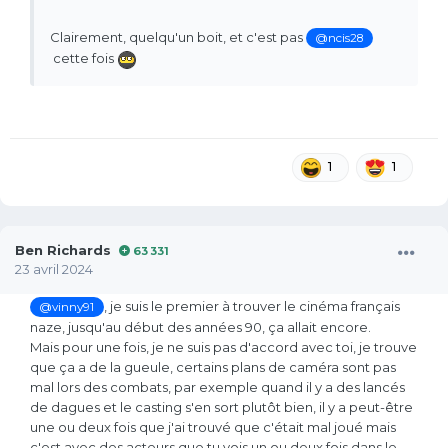
Clairement, quelqu'un boit, et c'est pas
@ncis28
cette fois
1
1
Ben Richards
63 331
23 avril 2024
, je suis le premier à trouver le cinéma français
@vinny91
naze, jusqu'au début des années 90, ça allait encore.
Mais pour une fois, je ne suis pas d'accord avec toi, je trouve
que ça a de la gueule, certains plans de caméra sont pas
mal lors des combats, par exemple quand il y a des lancés
de dagues et le casting s'en sort plutôt bien, il y a peut-être
une ou deux fois que j'ai trouvé que c'était mal joué mais
c'est avec des acteurs que tu vois un ou deux fois dans le