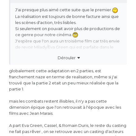
J'ai presque plus aimé cette suite que le premier.
La réalisation est toujours de bonne facture ainsi que
les scènes d'action, très lisibles.
Si seulement on pouvait avoir plus de productions de
ce genre pour notre cinéma.
J'espère que l'on aura un troisième film car très envie
de revoir Milady/Eva Green qui est parfaite dans le
rôle.
Dérouler
globalement cette adaptation en 2 parties, est
franchement naze en terme de realisation, même si j'ai
trouvé que la partie 2 etait un peu mieux réalisée que la
partie 1.
mais les combats restent illisibles, il n'y a pas cette
dimension épique que l'on retrouvait à l'époque avec les
films avec Jean Marais.
A part Eva Green, Cassel, & Romain Duris, le reste du casting
ne fait pas rêver , on se retrouve avec un casting d'acteurs