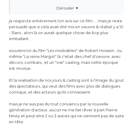
sort plutôt bien, il y a peut-être une ou deux fois que
Dérouler
j'ai trouvé que c'était mal joué mais c'est avec des
acteurs que tu vois un ou deux fois dans le film.
je respecte entièrement ton avis sur ce film .... mais je reste
Il faut arrêter d'inviter
.
@ncis28
persuadé que si cela avait été mis en oeuvre & réalisé y a 10
- 15ans , alors là on aurait quelque chose de bcp plus
emballant.
souviens toi du film "Les misérables" de Robert Hossein , ou
même "La reine Margot" là c'etait des chef d'oeuvre, avec
décors, combats , et un "vrai" casting, mais cette époque
est révolue.
Et la realisation de nos jours & casting sont à l'image du gout
des spectateurs, qui veut des films avec plus de dialogues
comique, et des acteurs qu'ils connaissent.
mais je ne suis pas du tout convaincu par la nouvelle
génération d'acteur, aucun ne me fait rêver à part Pierre
Niney et peut etre 2 ou 3 autres qui ne viennent pas de suite
en tête.