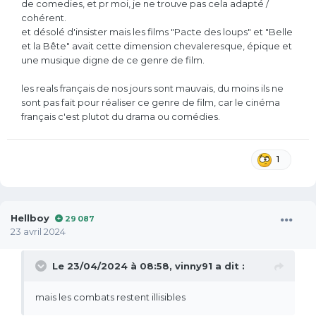
de comedies, et pr moi, je ne trouve pas cela adapté /
cohérent.
et désolé d'insister mais les films "Pacte des loups" et "Belle
et la Bête" avait cette dimension chevaleresque, épique et
une musique digne de ce genre de film.
les reals français de nos jours sont mauvais, du moins ils ne
sont pas fait pour réaliser ce genre de film, car le cinéma
français c'est plutot du drama ou comédies.
1
Hellboy
29 087
23 avril 2024
Le 23/04/2024 à 08:58,
vinny91
a dit :
mais les combats restent illisibles