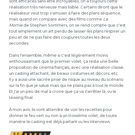
sont efficaces sans être incroyables, on a toujours cette
réalisation très nerveuse mais lisible. Certains diront que le
réalisateur veut trop s'amuser à faire des plans séquence,
mais quand on compare avec des films comme
La
Momie
de Stephen Sommers, on se rend compte que c'est
tout simplement un art perdu de laisser les plans respirer un
peu et de ne pas faire des coupures toutes les deux
secondes.
Dans l'ensemble, même si c'est légèrement moins
enthousiasmant que le premier volet, ça reste une belle
proposition de cinéma français, avec une réalisation classe,
un casting attachant, de beaux costumes et décors, etc.
Il y a aussi une sacrée prise de risque au niveau du scénario
sur la fin que je salue mais qui ne plaira pas à tout le monde.
Et j'ai un peu de mal à croire que ça va s'arrêter là, vu le
teasing final.
À mon avis, ils vont attendre de voir les recettes pour
donner le feu vert ou non à un troisième volet, de toute
manière le casting est déjà partant vu les interviews.