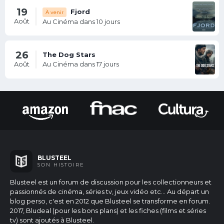
19
Fjord
À venir
Août
Au Cinéma dans 10 jours
26
The Dog Stars
Août
Au Cinéma dans 17 jours
BLUSTEEL
SON HISTOIRE
Blusteel est un forum de discussion pour les collectionneurs et
passionnés de cinéma, séries tv, jeux vidéo etc...
Au départ un
blog perso, c'est en 2012 que Blusteel se transforme en forum.
2017, Bludeal (pour les bons plans) et les fiches (films et séries
tv) sont ajoutés à Blusteel.