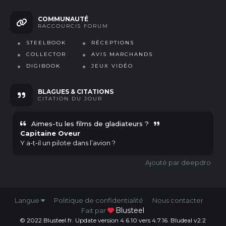
COMMUNAUTÉ
RACCOURCIS FORUM
STEELBOOK
RÉCEPTIONS
COLLECTOR
AVIS MARCHANDS
DIGIBOOK
JEUX VIDÉO
BLAGUES & CITATIONS
CITATION
DU JOUR
Aimes-tu les films de gladiateurs ?
Capitaine Oveur
Y a-t-il un pilote dans l’avion ?
deepdro
Langue
Politique de confidentialité
Nous contacter
Blusteel
Fait par
© 2022 Blusteel.fr. Update version 4.6.10 vers 4.7.16. Bludeal v2.2