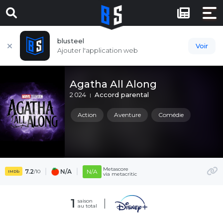
blusteel
Voir
Ajouter l'application web
Agatha All Along
2 024
Accord parental
Action
Aventure
Comédie
Metascore
7.2
N/A
N/A
/10
IMDb
via metacritic
1
saison
au total