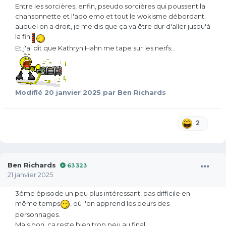
Entre les sorcières, enfin, pseudo sorcières qui poussent la
chansonnette et l'ado emo et tout le wokisme débordant
auquel on a droit, je me dis que ça va être dur d'aller jusqu'à
la fin.
Et j'ai dit que Kathryn Hahn me tape sur les nerfs...
Modifié
20 janvier 2025
par Ben Richards
2
Ben Richards
63 323
21 janvier 2025
3ème épisode un peu plus intéressant, pas difficile en
même temps
, où l'on apprend les peurs des
personnages.
Mais bon, ça reste bien trop peu au final.