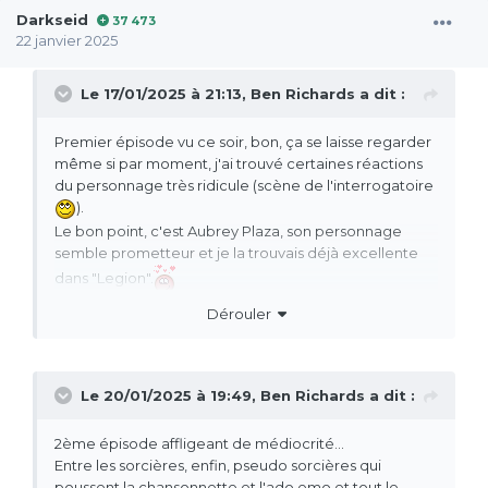
Darkseid
37 473
22 janvier 2025
Le 17/01/2025 à 21:13,
Ben Richards
a dit :
Premier épisode vu ce soir, bon, ça se laisse regarder
même si par moment, j'ai trouvé certaines réactions
du personnage très ridicule (scène de l'interrogatoire
).
Le bon point, c'est Aubrey Plaza, son personnage
semble prometteur et je la trouvais déjà excellente
dans "Legion".
Dérouler
Le 20/01/2025 à 19:49,
Ben Richards
a dit :
2ème épisode affligeant de médiocrité...
Entre les sorcières, enfin, pseudo sorcières qui
poussent la chansonnette et l'ado emo et tout le