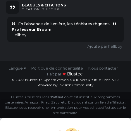
BLAGUES & CITATIONS
CITATION
DU JOUR
En l'absence de lumière, les ténèbres règnent.
Professeur Broom
Hellboy
hellboy
Langue
Politique de confidentialité
Nous contacter
Blusteel
Fait par
© 2022 Blusteel.fr. Update version 4.6.10 vers 4.7.16. Bludeal v2.2
Powered by Invision Community
Blusteel utilise des liens d'affiliation et est inscrit aux programmes
partenaires Amazon, Fnac, Zavvi etc. En cliquant sur un lien d'affiliation,
Blusteel peut recevoir une rémunération pour vos achats effectués sur le
site partenaire.