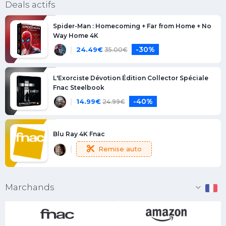
Deals actifs
Spider-Man : Homecoming + Far from Home + No
Way Home 4K
-30%
24.49
€
35.00
€
L'Exorciste Dévotion Édition Collector Spéciale
Fnac Steelbook
-40%
14.99
€
24.99
€
Blu Ray 4K Fnac
Remise auto
Marchands