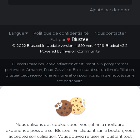
deepdro
Langue
Politique de confidentialité
Nous contacter
Blusteel
Fait par
© 2022 Blusteel.fr. Update version 4.6.10 vers 4.7.16. Bludeal v2.2
Powered by Invision Community
Blusteel utilise des liens d'affiliation et est inscrit aux programmes
partenaires Amazon, Fnac, Zavvi etc. En cliquant sur un lien d'affiliation,
Blusteel peut recevoir une rémunération pour vos achats effectués sur le
site partenaire.
Nous utilisons des cookies pour vous offrir la meilleure
expérience possible sur Blusteel. En cliquant sur le bouton, vous
acceptez son utilisation. Vous pouvez refuser en quittant tout