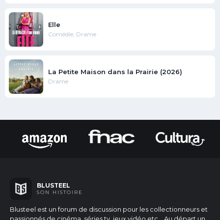
Elle
Comédie, Drame
La Petite Maison dans la Prairie (2026)
Drame
BLUSTEEL
SON HISTOIRE
Blusteel est un forum de discussion pour les collectionneurs et
passionnés de cinéma, séries tv, jeux vidéo etc...
Au départ un