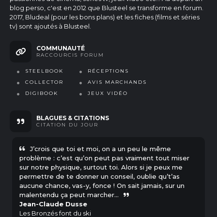
blog perso, c'est en 2012 que Blusteel se transforme en forum.
2017, Bludeal (pour les bons plans) et les fiches (films et séries
tv) sont ajoutés à Blusteel.
COMMUNAUTÉ
RACCOURCIS FORUM
STEELBOOK
RÉCEPTIONS
COLLECTOR
AVIS MARCHANDS
DIGIBOOK
JEUX VIDÉO
BLAGUES & CITATIONS
CITATION
DU JOUR
J’crois que toi et moi, on a un peu le même
problème : c’est qu’on peut pas vraiment tout miser
sur notre physique, surtout toi. Alors si je peux me
permettre de te donner un conseil, oublie qu’t’as
aucune chance, vas-y, fonce ! On sait jamais, sur un
malentendu ça peut marcher…
Jean-Claude Dusse
Les Bronzés font du ski