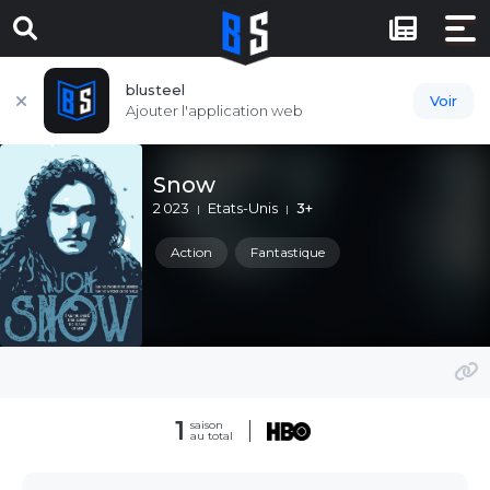
blusteel
Voir
Ajouter l'application web
Snow
2 023
Etats-Unis
3+
Action
Fantastique
1
saison
au total