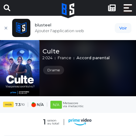
blusteel
Voir
Ajouter l'application web
Culte
2 024
France
Accord parental
Drame
Metascore
7.3
N/A
N/A
/10
IMDb
via metacritic
1
saison
au total