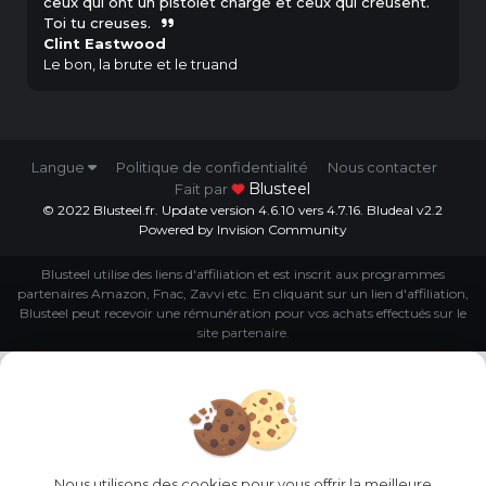
ceux qui ont un pistolet chargé et ceux qui creusent.
Toi tu creuses.
Clint Eastwood
Le bon, la brute et le truand
Langue
Politique de confidentialité
Nous contacter
Blusteel
Fait par
© 2022 Blusteel.fr. Update version 4.6.10 vers 4.7.16. Bludeal v2.2
Powered by Invision Community
Blusteel utilise des liens d'affiliation et est inscrit aux programmes
partenaires Amazon, Fnac, Zavvi etc. En cliquant sur un lien d'affiliation,
Blusteel peut recevoir une rémunération pour vos achats effectués sur le
site partenaire.
Nous utilisons des cookies pour vous offrir la meilleure