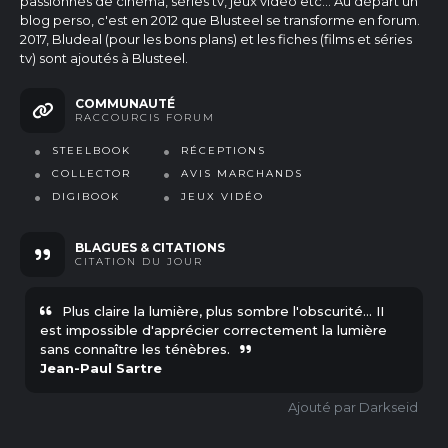
passionnés de cinéma, séries tv, jeux vidéo etc...
Au départ un
blog perso, c'est en 2012 que Blusteel se transforme en forum.
2017, Bludeal (pour les bons plans) et les fiches (films et séries
tv) sont ajoutés à Blusteel.
COMMUNAUTÉ
RACCOURCIS FORUM
STEELBOOK
RÉCEPTIONS
COLLECTOR
AVIS MARCHANDS
DIGIBOOK
JEUX VIDÉO
BLAGUES & CITATIONS
CITATION
DU JOUR
Plus claire la lumière, plus sombre l'obscurité... II
est impossible d'apprécier correctement la lumière
sans connaître les ténèbres.
Jean-Paul Sartre
Darkseid