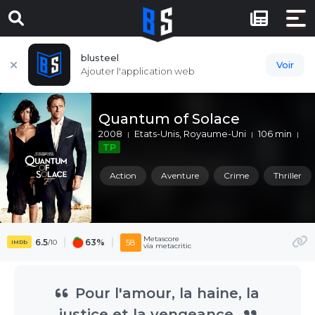
blusteel
Voir
Ajouter l'application web
Quantum of Solace
2008
Etats-Unis, Royaume-Uni
106 min
TP
Action
Aventure
Crime
Thriller
Metascore
6.5
63%
58
/10
IMDb
via metacritic
Pour l'amour, la haine, la
justice et la vengeance.