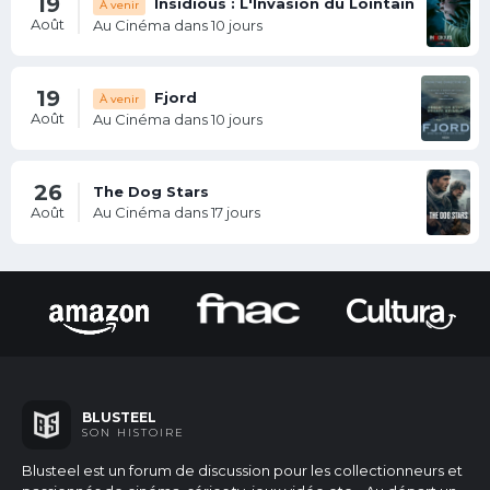
19
Insidious : L'Invasion du Lointain
À venir
Août
Au Cinéma dans 10 jours
19
Fjord
À venir
Août
Au Cinéma dans 10 jours
26
The Dog Stars
Août
Au Cinéma dans 17 jours
BLUSTEEL
SON HISTOIRE
Blusteel est un forum de discussion pour les collectionneurs et