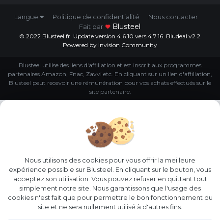
Langue
Politique de confidentialité
Nous contacter
Blusteel
Fait par
© 2022 Blusteel.fr. Update version 4.6.10 vers 4.7.16. Bludeal v2.2
Powered by Invision Community
Blusteel utilise des liens d'affiliation et est inscrit aux programmes
partenaires Amazon, Fnac, Zavvi etc. En cliquant sur un lien d'affiliation,
Blusteel peut recevoir une rémunération pour vos achats effectués sur le
site partenaire.
Nous utilisons des cookies pour vous offrir la meilleure
expérience possible sur Blusteel. En cliquant sur le bouton, vous
acceptez son utilisation. Vous pouvez refuser en quittant tout
simplement notre site. Nous garantissons que l'usage des
cookies n'est fait que pour permettre le bon fonctionnement du
site et ne sera nullement utilisé à d'autres fins.