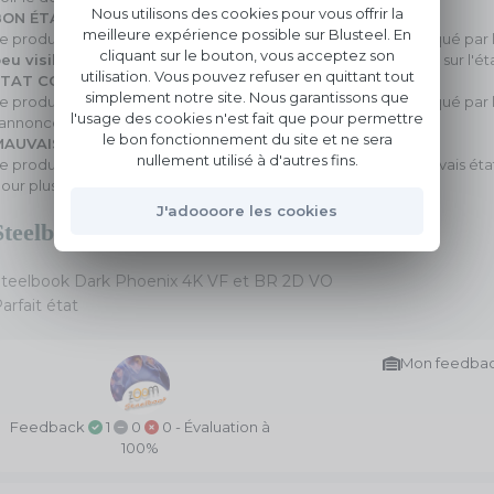
Nous utilisons des cookies pour vous offrir la
BON ÉTAT
meilleure expérience possible sur Blusteel. En
e produit n'est plus dans son emballage d'origine. Il a été indiqué 
cliquant sur le bouton, vous acceptez son
eu visibles.
Voir le descriptif de l'annonce pour plus de détail sur l'ét
utilisation. Vous pouvez refuser en quittant tout
ÉTAT CORRECT
simplement notre site. Nous garantissons que
e produit n'est plus dans son emballage d'origine. Il a été indiqué p
l'usage des cookies n'est fait que pour permettre
'annonce pour plus de détail sur l'état.
le bon fonctionnement du site et ne sera
MAUVAIS ÉTAT
nullement utilisé à d'autres fins.
e produit a été indiqué par l'annonceur comme étant en mauvais état gé
our plus de détail sur l'état.
J'adoooore les cookies
Steelbook Dark Phoenix 4K
Steelbook Dark Phoenix 4K VF et BR 2D VO
arfait état
Mon feedba
Feedback
1
0
0
- Évaluation à
100%