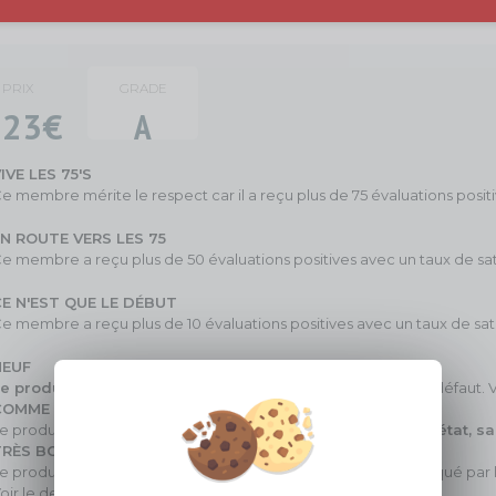
PRIX
GRADE
23€
A
IVE LES 75'S
e membre mérite le respect car il a reçu plus de 75 évaluations positives
EN ROUTE VERS LES 75
e membre a reçu plus de 50 évaluations positives avec un taux de sat
CE N'EST QUE LE DÉBUT
e membre a reçu plus de 10 évaluations positives avec un taux de sat
NEUF
e produit est neuf sous blister.
En parfait état, sans aucun défaut. Vo
COMME NEUF
e produit n'est plus sous blister.
Il est complet et en parfait état, 
TRÈS BON ÉTAT
e produit n'est plus dans son emballage d'origine. Il a été indiqué p
oir le descriptif de l'annonce pour plus de détail sur l'état.