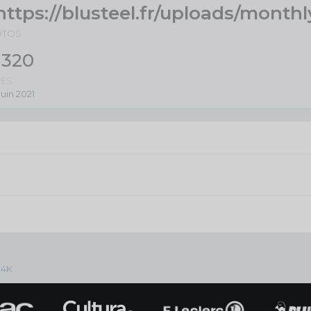
https://blusteel.fr/uploads/mon
OTOS
320
UES
juin 2021
 4K