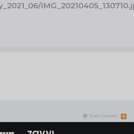
thly_2021_06/IMG_20210405_130710
Toute l’activité