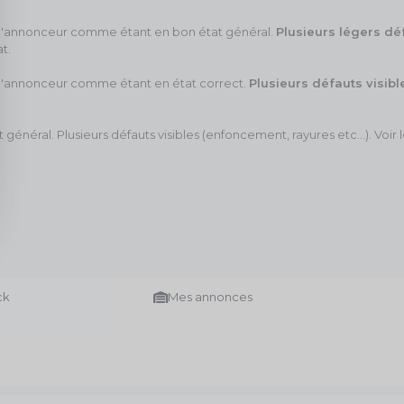
par l'annonceur comme étant en bon état général.
Plusieurs légers dé
at.
ar l'annonceur comme étant en état correct.
Plusieurs défauts visibl
néral. Plusieurs défauts visibles (enfoncement, rayures etc...). Voir 
ck
Mes annonces