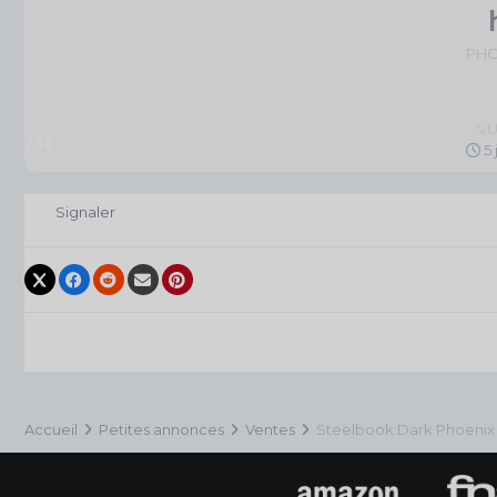
PH
V
23€
5 
Signaler
Accueil
Petites annonces
Ventes
Steelbook Dark Phoenix