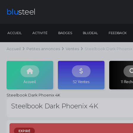
blu
steel
ACCUEIL
ACTIVITÉ
BADGES
BLUDEAL
FEEDBACK
Accueil
Petites annonces
Ventes
Steelbook Dark Phoenix
Accueil
Ventes
Rech
52
11
Steelbook Dark Phoenix 4K
Steelbook Dark Phoenix 4K
EXPIRÉ