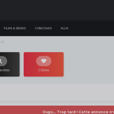
FILMS & SÉRIES
CONCOURS
PLUS
 4K
erches
Dons
0
Oups... Trop tard ! Cette annonce n'