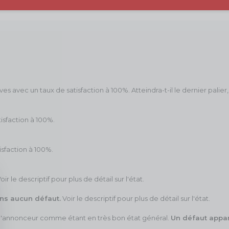
 avec un taux de satisfaction à 100%. Atteindra-t-il le dernier palier, l
isfaction à 100%.
isfaction à 100%.
ir le descriptif pour plus de détail sur l'état.
sans aucun défaut.
Voir le descriptif pour plus de détail sur l'état.
ar l'annonceur comme étant en très bon état général.
Un défaut appare