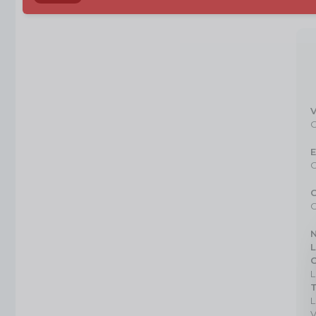
V
C
C
C
L
L
L
V